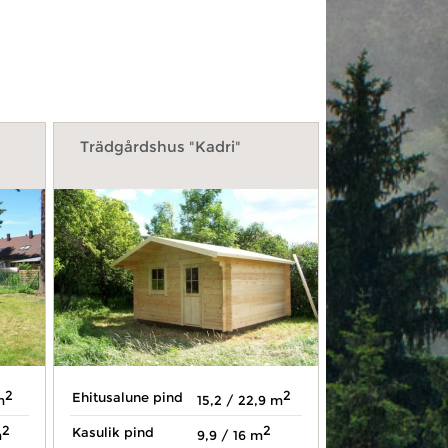
Trädgårdshus "Kadri"
2
2
Ehitusalune pind
m
15,2 / 22,9 m
2
2
Kasulik pind
m
9,9 / 16 m