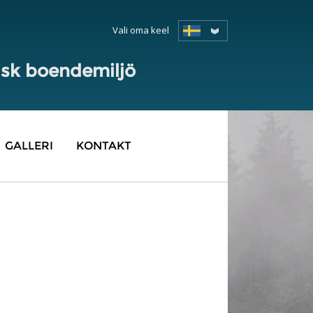
Vali oma keel
isk boendemiljö
GALLERI
KONTAKT