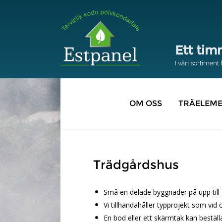
Ett tim
I vårt sortimen
OM OSS
TRÄELEM
Trädgårdshus
Små en delade byggnader på upp till
Vi tillhandahåller typprojekt som v
En bod eller ett skärmtak kan beställa