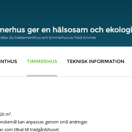
merhus ger en hälsosam och ekolog
t hittar du träelementhus och timmerhus av fräst timmer
ENTHUS
TIMMERHUS
TEKNISK INFORMATION
 20 m².
id önskemål kan anpassas genom små ändringar.
s som tillval till trädgårdshuset.