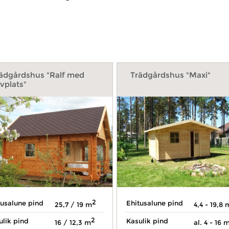
ädgårdshus "Ralf med
Trädgårdshus "Maxi"
vplats"
2
tusalune pind
Ehitusalune pind
25,7 / 19 m
4,4 - 19,8 
2
ulik pind
Kasulik pind
16 / 12,3 m
al. 4 - 16 