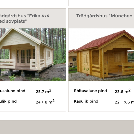
ädgårdshus "Erika 4x4
Trädgårdshus "München 
d sovplats"
2
2
tusalune pind
Ehitusalune pind
25,7 m
23,6 m
2
ulik pind
Kasulik pind
24 + 8 m
22 + 7,6 