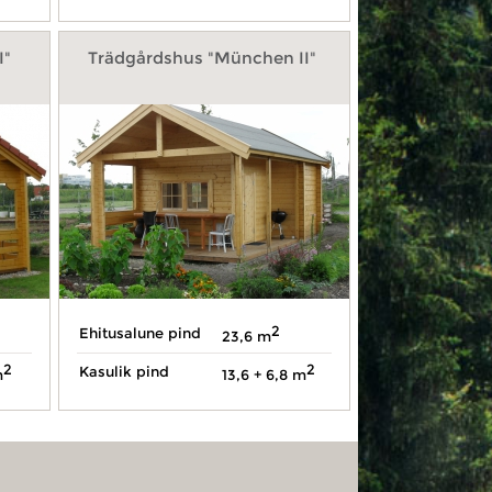
I"
Trädgårdshus "München II"
2
Ehitusalune pind
23,6 m
2
2
Kasulik pind
m
13,6 + 6,8 m