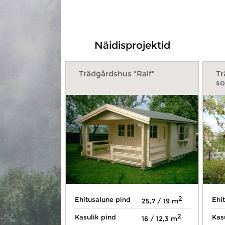
Näidisprojektid
Trädgårdshus "Ralf"
Tr
so
2
Ehitusalune pind
Ehi
25,7 / 19 m
2
Kasulik pind
Kas
16 / 12,3 m