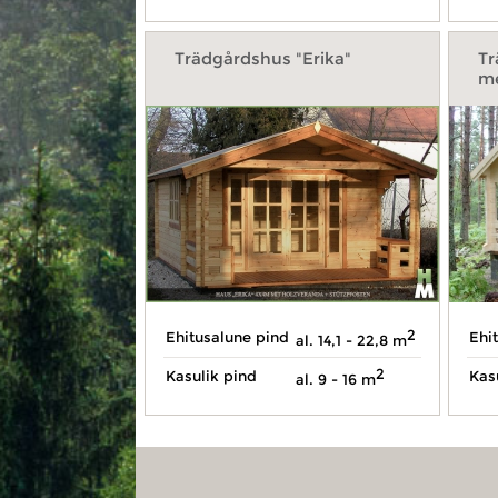
Trädgårdshus "Erika"
Tr
me
2
Ehitusalune pind
Ehi
al. 14,1 - 22,8 m
2
Kasulik pind
Kas
al. 9 - 16 m