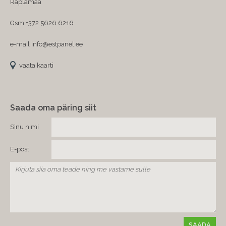
Raplamaa
Gsm +372 5626 6216
e-mail info@estpanel.ee
vaata kaarti
Saada oma päring siit
Sinu nimi
E-post