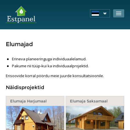
Elumajad
Erineva planeeringuga individuaalelamud.
Pakume nii tüüp-kui ka individuaalprojektid.
Erisoovide korral pöördu meie juurde konsultatsioonile.
Näidisprojektid
Elumaja Harjumaal
Elumaja Saksamaal