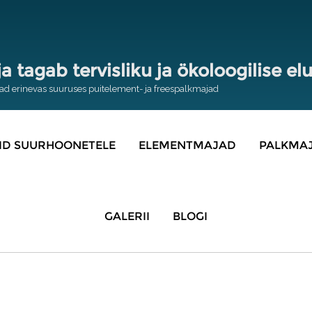
a tagab tervisliku ja ökoloogilise e
eiad erinevas suuruses puitelement- ja freespalkmajad
ID SUURHOONETELE
ELEMENTMAJAD
PALKMA
GALERII
BLOGI