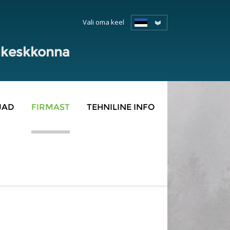
Vali oma keel
lukeskkonna
JAD
FIRMAST
TEHNILINE INFO